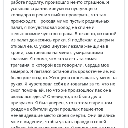
работе подолгу, произошло нечто страшное. Я
услышал странные звуки из пустующего
коридора и решил выйти проверить, что там
происходит. Проходя мимо пустых родильных
палат, я почувствовал холод на спине и
невыносимое чувство страха. Внезапно, из одной
из палат донеслись крики. Я подбежал к двери и
открыл ее. О, ужас! Внутри лежала женщина в
крови, смотревшая на меня с умирающими
глазами. Я понял, что это и есть та самая
трагедия, о которой все говорили. Сердце мое
замерло. Я пытался остановить кровотечение, но
было уже поздно. Женщина скончалась у меня на
руках. Я чувствовал себя виноватым за то, что не
смог помочь ей. Но что же произошло? Как она
оказалась здесь? Очевидно, это было дело
призраков. Я был уверен, что в этом старинном
роддоме обитали духи прошлых пациентов,
ненавидевшие место своей смерти. Они явились
мне в видении, чтобы узнать правду о своей
гибели. Мне стало страшно. Я понял, что не могу